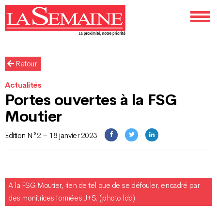
Retour
Actualités
Portes ouvertes à la FSG
Moutier
Edition N°2 – 18 janvier 2023
A la FSG Moutier, rien de tel que de se défouler, encadré par
des monitrices formées J+S. (photo ldd)