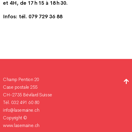
et 4H, de 17 h 15 à 18 h 30.
Infos: tél. 079 729 36 88
Champ Pention 20
Case postale 255
CH-2735 Bévilard Suisse
Tél. 032 491 60 80
info@lasemaine.ch
Copyright ©
www.lasemaine.ch