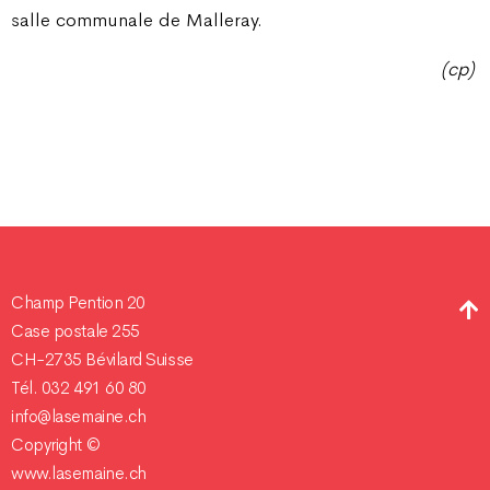
salle communale de Malleray.
(cp)
Champ Pention 20
Case postale 255
CH-2735 Bévilard Suisse
Tél. 032 491 60 80
info@lasemaine.ch
Copyright ©
www.lasemaine.ch