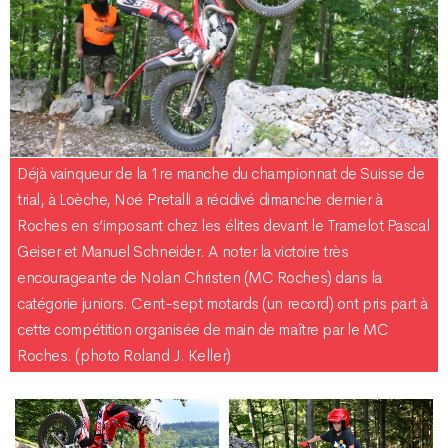
Déjà vainqueur de la 1re manche du championnat de Suisse de
trial, à Loèche, Noé Pretalli a récidivé dimanche dernier à
Roches en s’imposant chez les élites devant le Tramelot Pascal
Geiser et Manuel Schneider. A noter la victoire très
encourageante de Nolan Christen (MC Roches) dans la
catégorie juniors. Cent-sept motards (un record) ont pris part à
cette compétition organisée de main de maître par le MC
Roches. (photo Roland J. Keller)