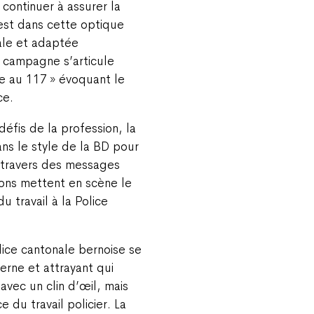
 continuer à assurer la
’est dans cette optique
ale et adaptée
 campagne s’articule
te au 117 » évoquant le
ce.
défis de la profession, la
ans le style de la BD pour
à travers des messages
tions mettent en scène le
u travail à la Police
lice cantonale bernoise se
rne et attrayant qui
vec un clin d’œil, mais
e du travail policier. La