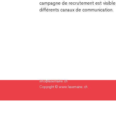
campagne de recrutement est visible 
différents canaux de communication
Champ Pention 20
Case postale 255
CH-2735 Bévilard Suisse
Tél. 032 491 60 80
info@lasemaine.ch
Copyright ©
www.lasemaine.ch