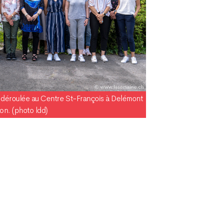
st déroulée au Centre St-François à Delémont
ion. (photo ldd)