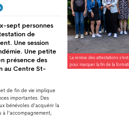
ix-sept personnes
testation de
nt. Une session
andémie. Une petite
La remise des attestations s’e
e en présence des
pour marquer la fin de la format
n au Centre St-
 de fin de vie implique
ces importantes. Des
ux bénévoles d’acquérir la
es à l’accompagnement,