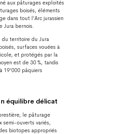
iné aux pâturages exploités
âturages boisés, éléments
ge dans tout l’Arc jurassien
e Jura bernois.
 du territoire du Jura
boisés, surfaces vouées à
ricole, et protégés par la
moyen est de 30 %, tandis
 à 19’000 pâquiers
n équilibre délicat
restière, le pâturage
ux semi-ouverts variés,
c des biotopes appropriés