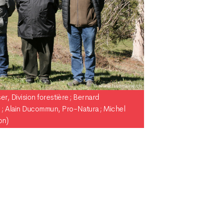
er, Division forestière ; Bernard
; Alain Ducommun, Pro-Natura ; Michel
pn)