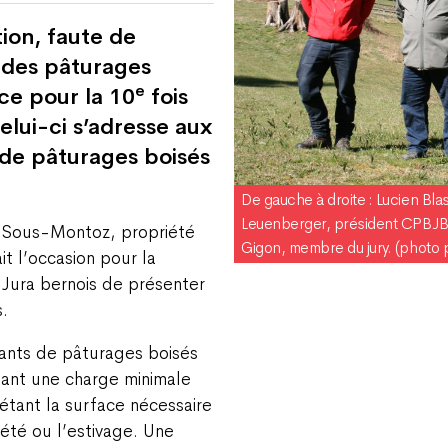
ion, faute de
 des pâturages
e
ce pour la 10
fois
elui-ci s’adresse aux
 de pâturages boisés
De gauche à droite : Lucien Blas
Leuenberger, président CPBJB 
s Sous-Montoz, propriété
Gigon, membre du jury. (photo 
it l’occasion pour la
Jura bernois de présenter
.
tants de pâturages boisés
dant une charge minimale
tant la surface nécessaire
’été ou l’estivage. Une