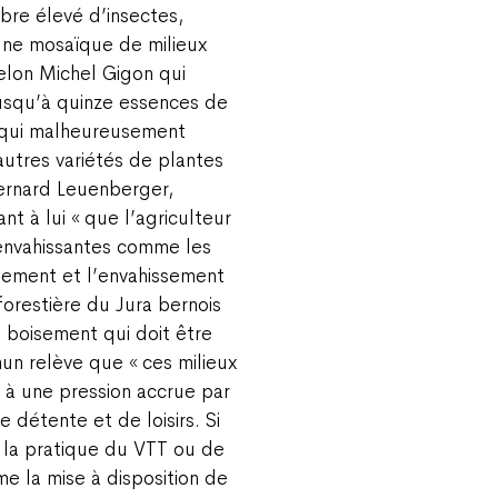
re élevé d’insectes,
Une mosaïque de milieux
selon Michel Gigon qui
jusqu’à quinze essences de
s qui malheureusement
utres variétés de plantes
Bernard Leuenberger,
t à lui « que l’agriculteur
 envahissantes comme les
lement et l’envahissement
 forestière du Jura bernois
e boisement qui doit être
n relève que « ces milieux
 à une pression accrue par
e détente et de loisirs. Si
la pratique du VTT ou de
e la mise à disposition de