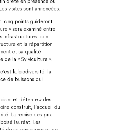
fin d’été en présence ou
Les visites sont annoncées.
t-cinq points guideront
lture » sera examiné entre
s infrastructures, son
ructure et la répartition
ment et sa qualité
 de la « Sylviculture ».
’est la biodiversité, la
nce de buissons qui
Loisirs et détente » des
moine construit, l’accueil du
ité. La remise des prix
boisé lauréat. Les
ité de se renseigner et de