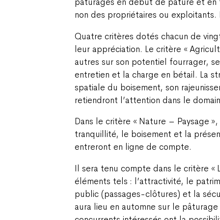
pâturages en début de pâture et en 
non des propriétaires ou exploitants. 
Quatre critères dotés chacun de ving
leur appréciation. Le critère « Agricu
autres sur son potentiel fourrager, se
entretien et la charge en bétail. La st
spatiale du boisement, son rajeunisse
retiendront l’attention dans le domaine
Dans le critère « Nature – Paysage », c
tranquillité, le boisement et la prése
entreront en ligne de compte.
Il sera tenu compte dans le critère « 
éléments tels : l’attractivité, le patri
public (passages-clôtures) et la sécur
aura lieu en automne sur le pâturage 
concurrents intéressés ont la possibil