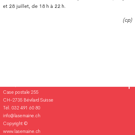
et 28 juillet, de 18 h à 22 h.
(cp)
Champ Pention 20
Case postale 255
CH-2735 Bévilard Suisse
Tél. 032 491 60 80
info@lasemaine.ch
Copyright ©
www.lasemaine.ch