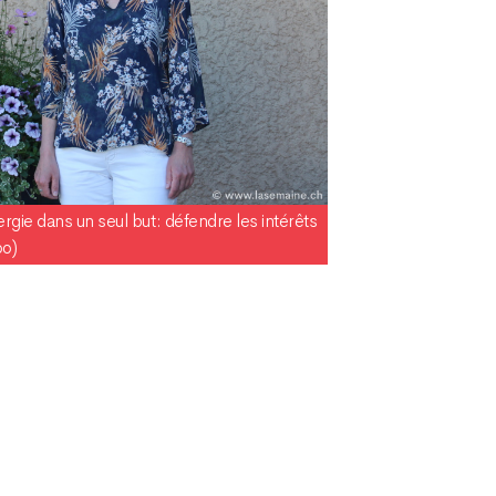
gie dans un seul but: défendre les intérêts
oo)