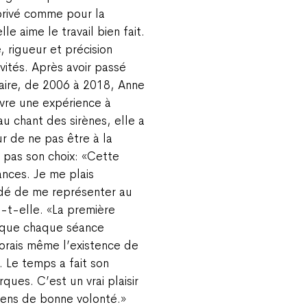
 privé comme pour la
e aime le travail bien fait.
, rigueur et précision
ivités. Après avoir passé
olaire, de 2006 à 2018, Anne
ivre une expérience à
au chant des sirènes, elle a
r de ne pas être à la
e pas son choix: «Cette
nces. Je me plais
cidé de me représenter au
-t-elle. «La première
isque chaque séance
norais même l’existence de
… Le temps a fait son
ques. C’est un vrai plaisir
gens de bonne volonté.»