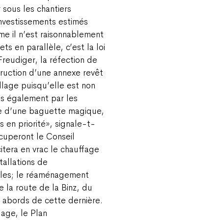
 sous les chantiers
investissements estimés
me il n’est raisonnablement
s en parallèle, c’est la loi
 Freudiger, la réfection de
truction d’une annexe revêt
llage puisqu’elle est non
is également par les
otée d’une baguette magique,
s en priorité», signale-t-
ccuperont le Conseil
itera en vrac le chauffage
tallations de
coles; le réaménagement
e la route de la Binz, du
x abords de cette dernière.
lage, le Plan