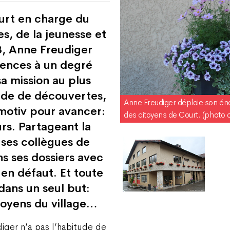
urt en charge du
s, de la jeunesse et
8, Anne Freudiger
gences à un degré
a mission au plus
nde de découvertes,
Anne Freudiger déploie son éner
itmotiv pour avancer:
des citoyens de Court. (photo 
rs. Partageant la
ses collègues de
ns ses dossiers avec
 en défaut. Et toute
dans un seul but:
toyens du village…
iger n’a pas l’habitude de