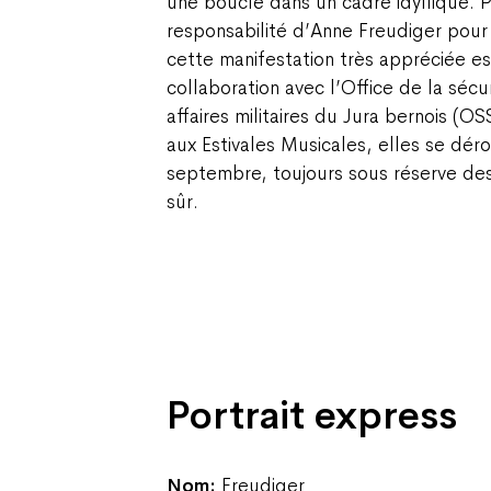
une boucle dans un cadre idyllique. P
responsabilité d’Anne Freudiger pou
cette manifestation très appréciée es
collaboration avec l’Office de la sécur
affaires militaires du Jura bernois (O
aux Estivales Musicales, elles se dér
septembre, toujours sous réserve des 
sûr.
Portrait express
Nom :
Freudiger