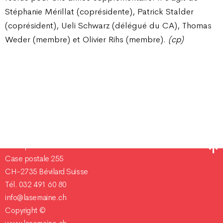
Stéphanie Mérillat (coprésidente), Patrick Stalder
(coprésident), Ueli Schwarz (délégué du CA), Thomas
Weder (membre) et Olivier Rihs (membre).
(cp)
Champ Pention 20
Case postale 255
CH-2735 Bévilard Suisse
Tél. 032 491 60 80
info@lasemaine.ch
Copyright ©