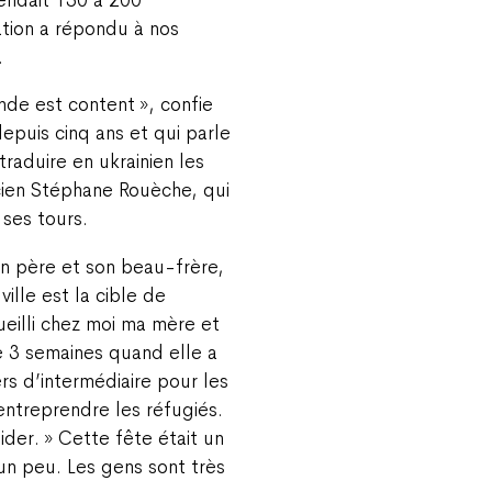
ation a répondu à nos
.
nde est content », confie
depuis cinq ans et qui parle
traduire en ukrainien les
cien Stéphane Rouèche, qui
 ses tours.
on père et son beau-frère,
ville est la cible de
eilli chez moi ma mère et
ne 3 semaines quand elle a
ers d’intermédiaire pour les
ntreprendre les réfugiés.
der. » Cette fête était un
 un peu. Les gens sont très