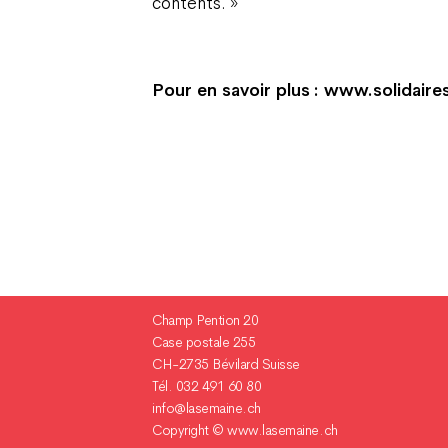
contents. »
Pour en savoir plus : www.solidaire
Champ Pention 20
Case postale 255
CH-2735 Bévilard Suisse
Tél. 032 491 60 80
info@lasemaine.ch
Copyright ©
www.lasemaine.ch