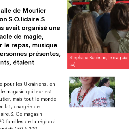
Halle de Moutier
on S.O.lidaire.S
ns avait organisé une
acle de magie,
r le repas, musique
personnes présentes,
Stéphane Rouèche, le magicien 
ts, étaient
ca)
e pour les Ukrainiens, en
 le magasin qui leur est
tier, mais tout le monde
rillat, chargée de
daire.S. Ce magasin
0 familles de la région à
tendait 150 à 200