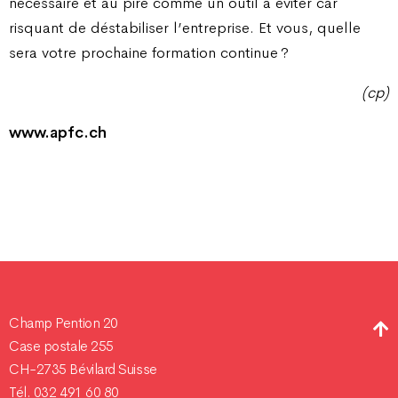
nécessaire et au pire comme un outil à éviter car
risquant de déstabiliser l’entreprise. Et vous, quelle
sera votre prochaine formation continue ?
(cp)
www.apfc.ch
Champ Pention 20
Case postale 255
CH-2735 Bévilard Suisse
Tél. 032 491 60 80