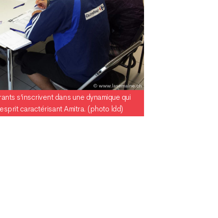
ants s’inscrivent dans une dynamique qui
’esprit caractérisant Amitra. (photo ldd)