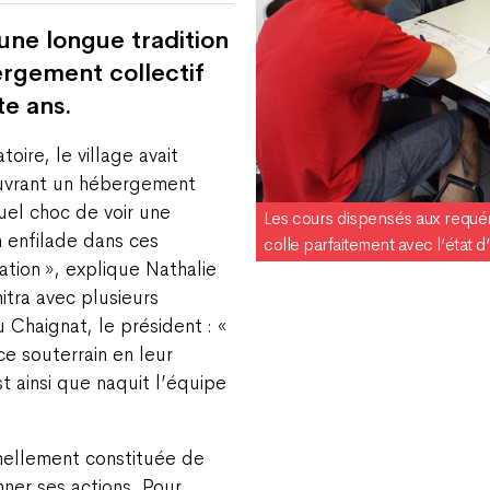
ne longue tradition
ergement collectif
te ans.
toire, le village avait
uvrant un hébergement
Quel choc de voir une
Les cours dispensés aux requér
 enfilade dans ces
colle parfaitement avec l’état d
ation », explique Nathalie
tra avec plusieurs
 Chaignat, le président : «
 ce souterrain en leur
st ainsi que naquit l’équipe
mellement constituée de
ner ses actions. Pour