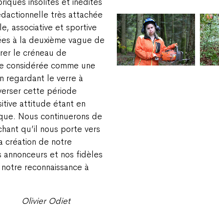
briques insolites et inédites
édactionnelle très attachée
le, associative et sportive
iées à la deuxième vague de
rer le créneau de
 être considérée comme une
n regardant le verre à
averser cette période
ositive attitude étant en
que. Nous continuerons de
hant qu’il nous porte vers
a création de notre
 annonceurs et nos fidèles
ù notre reconnaissance à
Olivier Odiet