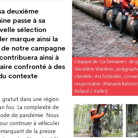
sa deuxième
ine passe à sa
elle sélection
er marque ainsi la
e de notre campagne
contribuera ainsi à
L’équipe de «La Semaine», de ga
ire confronté à des
Géraldine Wiedmer, polygraphe
 du contexte
clientèle ; Ani Schindler, conseil
responsable ; Manuela Belmont
Roland J. Keller)
l gratuit dans une région
ri fou. La complexité de
ériode de pandémie. Nous
ur continuer à véhiculer
démarquant de la presse