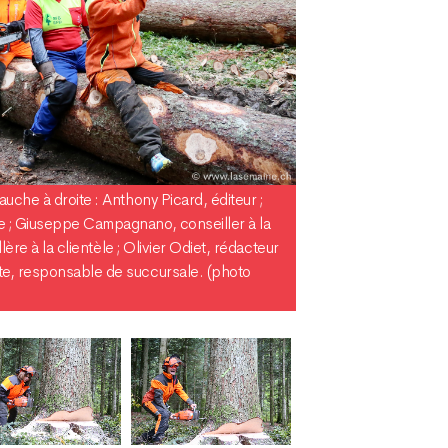
uche à droite : Anthony Picard, éditeur ;
 ; Giuseppe Campagnano, conseiller à la
lère à la clientèle ; Olivier Odiet, rédacteur
e, responsable de succursale. (photo