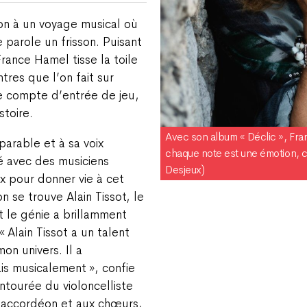
ton à un voyage musical où
parole un frisson. Puisant
rance Hamel tisse la toile
tres que l’on fait sur
de compte d’entrée de jeu,
stoire.
Avec son album « Déclic », Fr
parable et à sa voix
chaque note est une émotion, 
é avec des musiciens
Desjeux)
x pour donner vie à cet
 se trouve Alain Tissot, le
t le génie a brillamment
«
Alain Tissot a un talent
mon univers. Il a
ais musicalement
», confie
ntourée du violoncelliste
l’accordéon et aux chœurs,