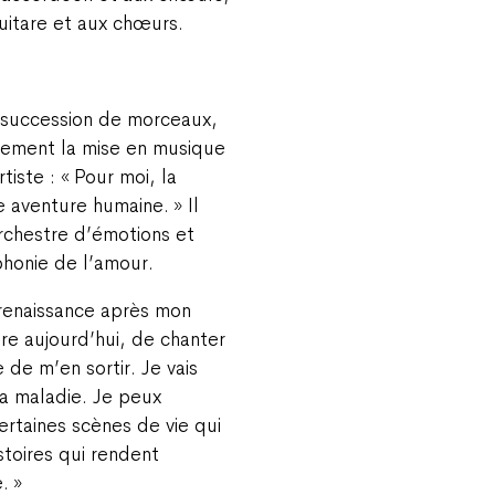
guitare et aux chœurs.
 succession de morceaux,
blement la mise en musique
tiste : «
Pour moi, la
e aventure humaine.
» Il
rchestre d’émotions et
honie de l’amour.
renaissance après mon
ire aujourd’hui, de chanter
e de m’en sortir. Je vais
la maladie. Je peux
ertaines scènes de vie qui
toires qui rendent
e.
»