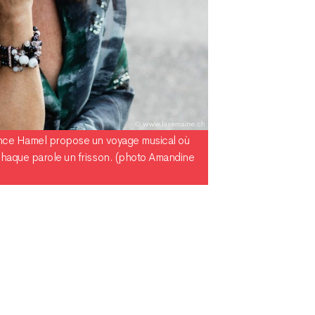
ance Hamel propose un voyage musical où
chaque parole un frisson. (photo Amandine