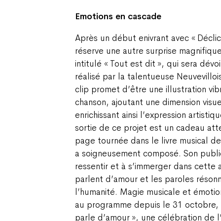
Emotions en cascade
Après un début enivrant avec «
Déclic
réserve une autre surprise magnifiq
intitulé «
Tout est dit
», qui sera dévo
réalisé par la talentueuse Neuvevill
clip promet d’être une illustration vi
chanson, ajoutant une dimension visuel
enrichissant ainsi l’expression artist
sortie de ce projet est un cadeau a
page tournée dans le livre musical d
a soigneusement composé. Son public es
ressentir et à s’immerger dans cette 
parlent d’amour et les paroles réson
l’humanité. Magie musicale et émoti
au programme depuis le 31 octobre, 
parle d’amour
», une célébration de l