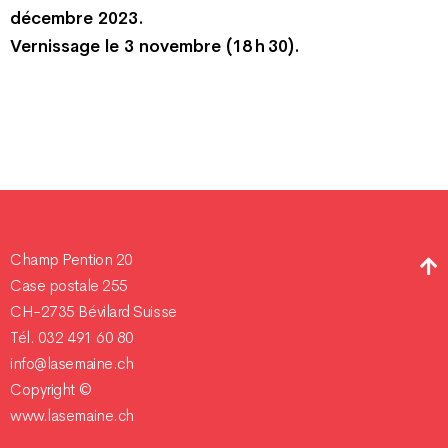
décembre 2023.
Vernissage le 3 novembre (18 h 30).
Champ Pention 20
Case postale 255
CH-2735 Bévilard Suisse
Tél. 032 491 60 80
info@lasemaine.ch
Copyright ©
www.lasemaine.ch