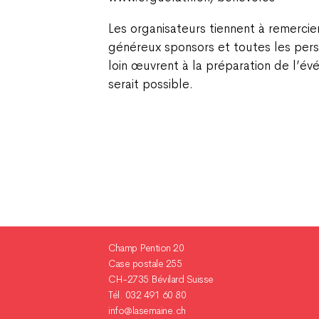
Les organisateurs tiennent à remerci
généreux sponsors et toutes les per
loin œuvrent à la préparation de l’év
serait possible.
Champ Pention 20
Case postale 255
CH-2735 Bévilard Suisse
Tél. 032 491 60 80
info@lasemaine.ch