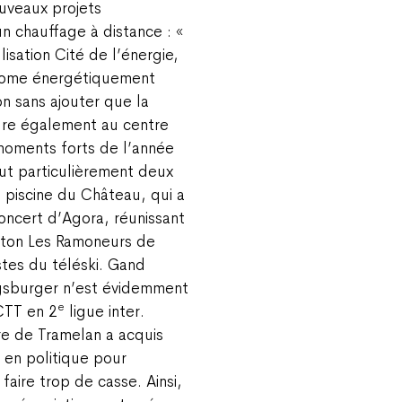
uveaux projets
n chauffage à distance : «
isation Cité de l’énergie,
onome énergétiquement
on sans ajouter que la
gure également au centre
 moments forts de l’année
out particulièrement deux
a piscine du Château, qui a
oncert d’Agora, réunissant
eton Les Ramoneurs de
stes du téléski. Gand
gsburger n’est évidemment
e
CTT en 2
ligue inter.
ire de Tramelan a acquis
 en politique pour
 faire trop de casse. Ainsi,