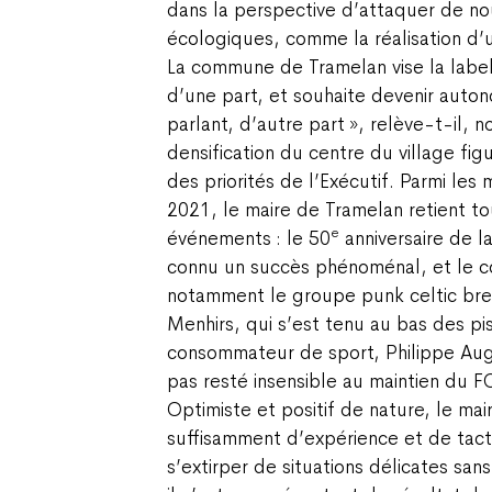
dans la perspective d’attaquer de no
écologiques, comme la réalisation d’u
La commune de Tramelan vise la labell
d’une part, et souhaite devenir aut
parlant, d’autre part », relève-t-il, n
densification du centre du village fi
des priorités de l’Exécutif. Parmi les
2021, le maire de Tramelan retient t
e
événements : le 50
anniversaire de l
connu un succès phénoménal, et le c
notamment le groupe punk celtic br
Menhirs, qui s’est tenu au bas des pi
consommateur de sport, Philippe Au
pas resté insensible au maintien du F
Optimiste et positif de nature, le ma
suffisamment d’expérience et de tact
s’extirper de situations délicates sans