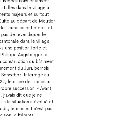
es négociations entamées
stallés dans le village à
ents majeurs et surtout
 Suite au départ de Moutier
 de Tramelan ont d’ores et
t pas de revendiquer le
ntonale dans le village,
is une position forte et
é. Philippe Augsburger en
a construction du bâtiment
onnement du Jura bernois
à Sonceboz. Interrogé au
022, le maire de Tramelan
propre succession. « Avant
j’avais dit que je ne
is la situation a évolué et
a dit, le moment n’est pas
sion, différents