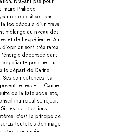
ration. N’ayant pas pour
e maire Philippe
ynamique positive dans
stallée découle d’un travail
vant mélange au niveau des
es et de l’expérience. Au
d’opinion sont très rares.
et l’énergie dépensée dans
insignifiante pour ne pas
ns le départ de Carine
s. Ses compétences, sa
mposent le respect. Carine
ite de la liste socialiste,
nseil municipal se réjouit
 Si des modifications
stères, c’est le principe de
rouverais toutefois dommage
 cartes une année