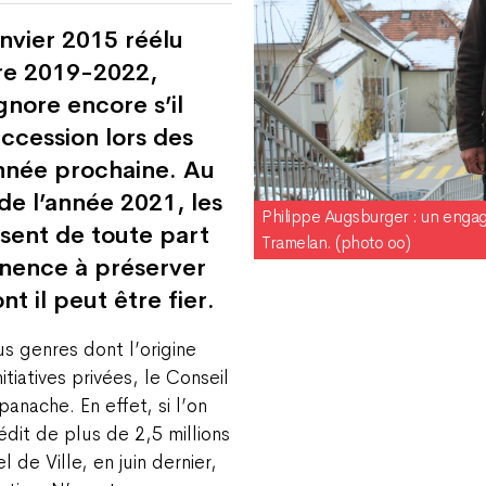
nvier 2015 réélu
ure 2019-2022,
nore encore s’il
ccession lors des
année prochaine. Au
de l’année 2021, les
Philippe Augsburger : un engage
issent de toute part
Tramelan. (photo oo)
anence à préserver
t il peut être fier.
us genres dont l’origine
tiatives privées, le Conseil
anache. En effet, si l’on
édit de plus de 2,5 millions
 de Ville, en juin dernier,