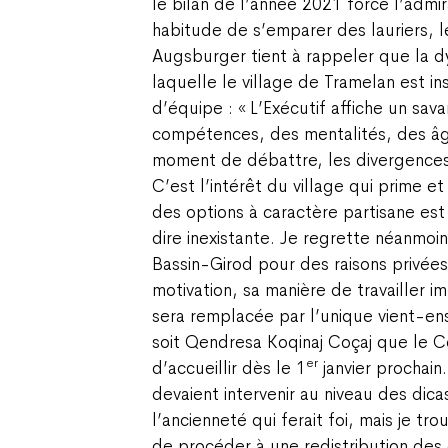
le bilan de l’année 2021 force l’admi
habitude de s’emparer des lauriers, l
Augsburger tient à rappeler que la d
laquelle le village de Tramelan est in
d’équipe : « L’Exécutif affiche un sa
compétences, des mentalités, des âg
moment de débattre, les divergences 
C’est l’intérêt du village qui prime 
des options à caractère partisane est 
dire inexistante. Je regrette néanmoi
Bassin-Girod pour des raisons privée
motivation, sa manière de travailler i
sera remplacée par l’unique vient-ensu
soit Qendresa Koqinaj Coçaj que le Co
er
d’accueillir dès le 1
janvier prochain.
devaient intervenir au niveau des dica
l’ancienneté qui ferait foi, mais je t
de procéder à une redistribution des