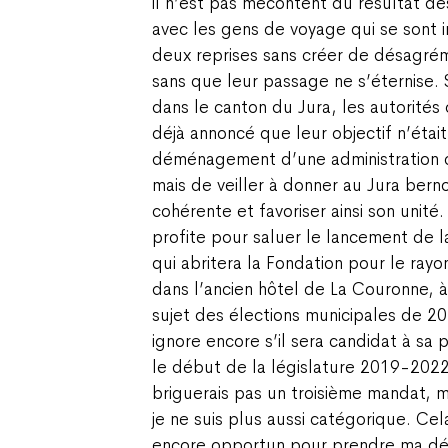
il n’est pas mécontent du résultat d
avec les gens de voyage qui se sont in
deux reprises sans créer de désagrém
sans que leur passage ne s’éternise.
dans le canton du Jura, les autorités
déjà annoncé que leur objectif n’étai
déménagement d’une administration ca
mais de veiller à donner au Jura berno
cohérente et favoriser ainsi son unit
profite pour saluer le lancement de l
qui abritera la Fondation pour le ray
dans l’ancien hôtel de La Couronne, 
sujet des élections municipales de 2
ignore encore s’il sera candidat à sa 
le début de la législature 2019-2022, 
briguerais pas un troisième mandat, ma
je ne suis plus aussi catégorique. Cel
encore opportun pour prendre ma déci