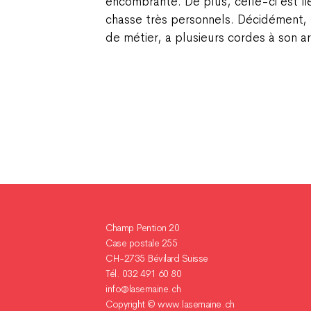
encombrante. De plus, celle-ci est li
chasse très personnels. Décidément, « 
de métier, a plusieurs cordes à son a
Champ Pention 20
Case postale 255
CH-2735 Bévilard Suisse
Tél. 032 491 60 80
info@lasemaine.ch
Copyright ©
www.lasemaine.ch