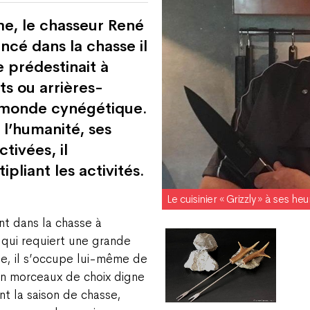
e, le chasseur René
ncé dans la chasse il
e prédestinait à
ts ou arrières-
 monde cynégétique.
 l’humanité, ses
tivées, il
pliant les activités.
Le cuisinier « Grizzly » à ses h
nt dans la chasse à
qui requiert une grande
se, il s’occupe lui-même de
en morceaux de choix digne
nt la saison de chasse,