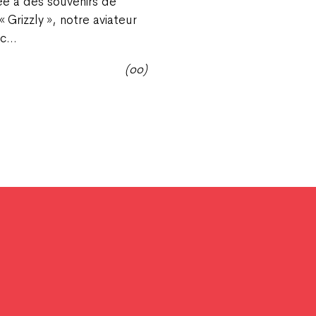
ée à des souvenirs de
Grizzly », notre aviateur
rc…
(oo)