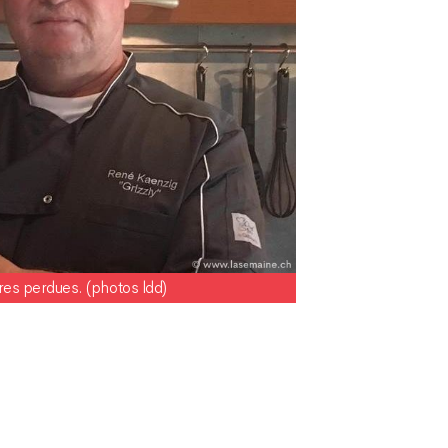
eures perdues. (photos ldd)