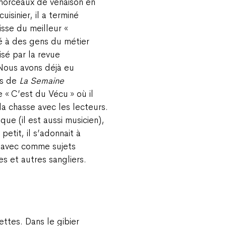
 morceaux de venaison en
isinier, il a terminé
uisse du meilleur «
nté à des gens du métier
sé par la revue
Nous avons déjà eu
es de
La Semaine
 « C’est du Vécu » où il
la chasse avec les lecteurs.
que (il est aussi musicien),
 petit, il s’adonnait à
 avec comme sujets
es et autres sangliers.
cettes. Dans le gibier