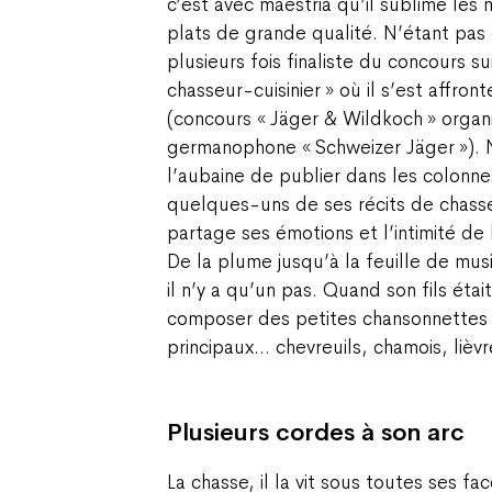
c’est avec maestria qu’il sublime les
plats de grande qualité. N’étant pas cu
plusieurs fois finaliste du concours s
chasseur-cuisinier » où il s’est affro
(concours « Jäger & Wildkoch » organi
germanophone « Schweizer Jäger »). 
l’aubaine de publier dans les colonn
quelques-uns de ses récits de chasse
partage ses émotions et l’intimité de 
De la plume jusqu’à la feuille de musi
il n’y a qu’un pas. Quand son fils était
composer des petites chansonnettes
principaux… chevreuils, chamois, lièvr
Plusieurs cordes à son arc
La chasse, il la vit sous toutes ses fa