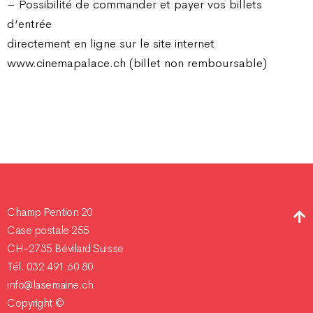
– Possibilité de commander et payer vos billets
d’entrée
directement en ligne sur le site internet
www.cinemapalace.ch (billet non remboursable)
Champ Pention 20
Case postale 255
CH-2735 Bévilard Suisse
Tél. 032 491 60 80
info@lasemaine.ch
Copyright ©