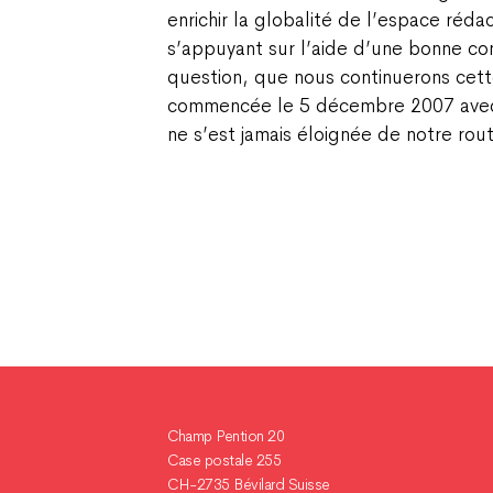
enrichir la globalité de l’espace réda
s’appuyant sur l’aide d’une bonne cons
question, que nous continuerons cet
commencée le 5 décembre 2007 avec 
ne s’est jamais éloignée de notre ro
Champ Pention 20
Case postale 255
CH-2735 Bévilard Suisse