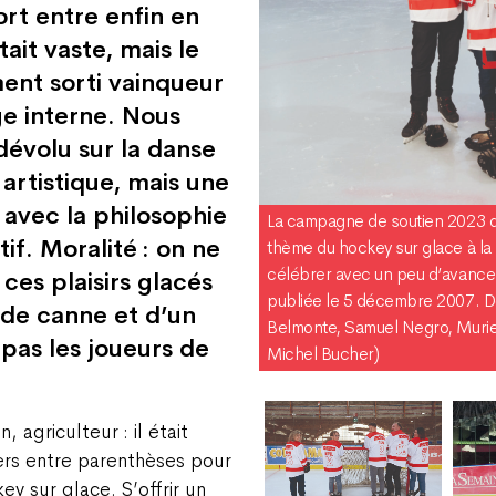
rt entre enfin en
ait vaste, mais le
ment sorti vainqueur
ge interne. Nous
 dévolu sur la danse
artistique, mais une
x avec la philosophie
La campagne de soutien 2023 du
tif. Moralité : on ne
thème du hockey sur glace à la 
célébrer avec un peu d’avance l
ces plaisirs glacés
publiée le 5 décembre 2007. De
 de canne et d’un
Belmonte, Samuel Negro, Muri
pas les joueurs de
Michel Bucher)
…
 agriculteur : il était
ers entre parenthèses pour
key sur glace. S’offrir un