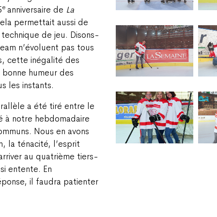
e
5
anniversaire de
La
Cela permettait aussi de
a technique de jeu. Disons-
team n’évoluent pas tous
, cette inégalité des
a bonne humeur des
s les instants.
lèle a été tiré entre le
cré à notre hebdomadaire
 communs. Nous en avons
 la ténacité, l’esprit
arriver au quatrième tiers-
si entente. En
éponse, il faudra patienter