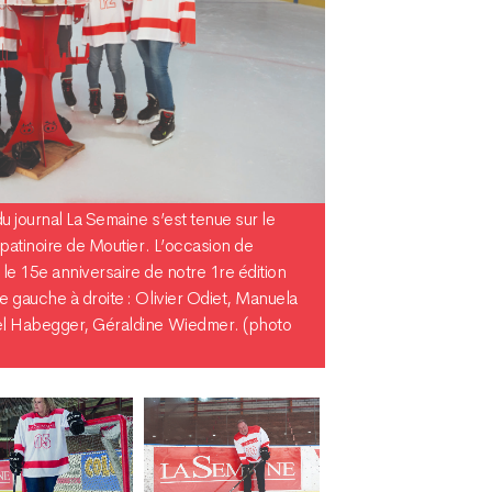
 journal La Semaine s’est tenue sur le
patinoire de Moutier. L’occasion de
e 15e anniversaire de notre 1re édition
 gauche à droite : Olivier Odiet, Manuela
el Habegger, Géraldine Wiedmer. (photo