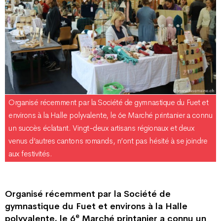
Organisé récemment par la Société de gymnastique du Fuet et
environs à la Halle polyvalente, le 6e Marché printanier a connu
un succès éclatant. Vingt-deux artisans régionaux et deux
venus d’autres cantons romands, n’ont pas hésité à se joindre
aux festivités.
Organisé récemment par la Société de
gymnastique du Fuet et environs à la Halle
e
polyvalente, le 6
Marché printanier a connu un