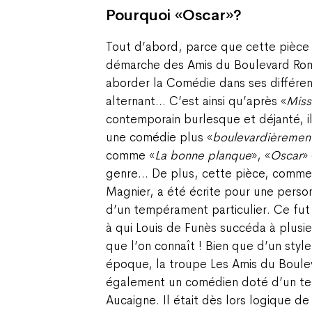
Pourquoi «Oscar»?
Tout d’abord, parce que cette pièce s
démarche des Amis du Boulevard Rom
aborder la Comédie dans ses différen
alternant… C’est ainsi qu’après «
Miss
contemporain burlesque et déjanté, il
une comédie plus «
boulevardièremen
comme «
La bonne planque
», «
Oscar
»
genre… De plus, cette pièce, comme
Magnier, a été écrite pour une perso
d’un tempérament particulier. Ce fut 
à qui Louis de Funès succéda à plusie
que l’on connaît ! Bien que d’un style
époque, la troupe Les Amis du Boul
également un comédien doté d’un tel
Aucaigne. Il était dès lors logique de 