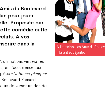
 Amis du Boulevard
an pour jouer
elle. Proposée par
 cette comédie culte
clats. A vos
nscrire dans la
A Tramelan, Les Amis du Boule
hilarant et déjanté.
Arc Emotions versera les
s, en l’occurrence aux
 pièce «
La bonne planque
»
du Boulevard Romand
teurs de verser un don de