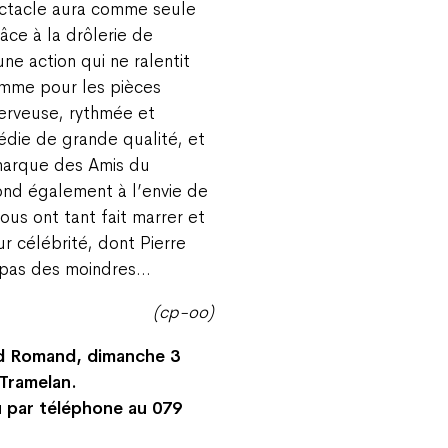
ectacle aura comme seule
râce à la drôlerie de
une action qui ne ralentit
omme pour les pièces
erveuse, rythmée et
édie de grande qualité, et
 marque des Amis du
nd également à l’envie de
ous ont tant fait marrer et
r célébrité, dont Pierre
 pas des moindres…
(cp-oo)
rd Romand, dimanche 3
 Tramelan.
 par téléphone au 079