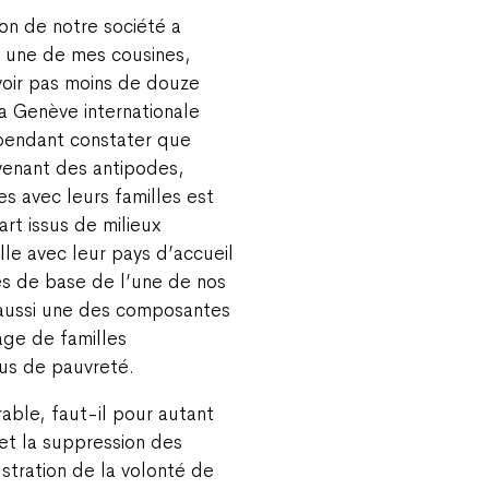
ion de notre société a
, une de mes cousines,
 avoir pas moins de douze
 la Genève internationale
ependant constater que
 venant des antipodes,
es avec leurs familles est
rt issus de milieux
lle avec leur pays d’accueil
es de base de l’une de nos
 aussi une des composantes
age de familles
us de pauvreté.
able, faut-il pour autant
 et la suppression des
ustration de la volonté de