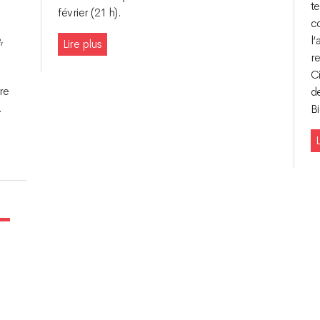
t
février (21 h).
co
,
l’
Lire plus
re
C
re
de
.
Bi
L