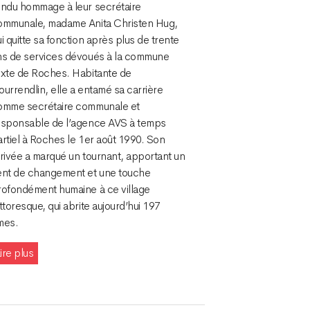
endu hommage à leur secrétaire
ommunale, madame Anita Christen Hug,
i quitte sa fonction après plus de trente
ns de services dévoués à la commune
ixte de Roches. Habitante de
urrendlin, elle a entamé sa carrière
omme secrétaire communale et
esponsable de l’agence AVS à temps
rtiel à Roches le 1er août 1990. Son
rivée a marqué un tournant, apportant un
ent de changement et une touche
rofondément humaine à ce village
ttoresque, qui abrite aujourd’hui 197
mes.
ire plus