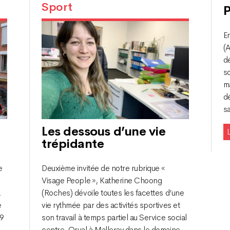
Sport
P
E
(A
dé
s
m
d
sa
Les dessous d’une vie
L
trépidante
e
Deuxième invitée de notre rubrique «
Visage People », Katherine Choong
a
(Roches) dévoile toutes les facettes d’une
e
vie rythmée par des activités sportives et
29
son travail à temps partiel au Service social
centre-Orval à Malleray dans le domaine