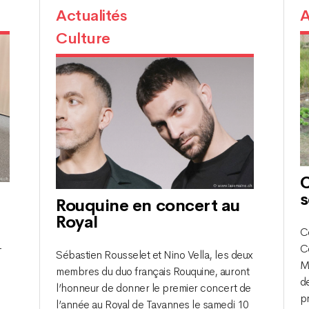
Actualités
A
Culture
C
s
Rouquine en concert au
Royal
Co
-
Co
Sébastien Rousselet et Nino Vella, les deux
Ma
membres du duo français Rouquine, auront
de
l’honneur de donner le premier concert de
pr
l’année au Royal de Tavannes le samedi 10