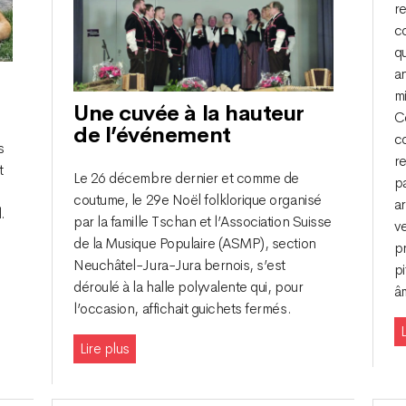
r
c
qu
a
m
Une cuvée à la hauteur
Co
de l’événement
c
s
r
t
Le 26 décembre dernier et comme de
pa
coutume, le 29e Noël folklorique organisé
ar
.
par la famille Tschan et l’Association Suisse
v
de la Musique Populaire (ASMP), section
p
Neuchâtel-Jura-Jura bernois, s’est
pi
déroulé à la halle polyvalente qui, pour
â
l’occasion, affichait guichets fermés.
L
Lire plus