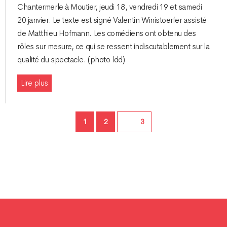
Chantermerle à Moutier, jeudi 18, vendredi 19 et samedi
20 janvier. Le texte est signé Valentin Winistoerfer assisté
de Matthieu Hofmann. Les comédiens ont obtenu des
rôles sur mesure, ce qui se ressent indiscutablement sur la
qualité du spectacle. (photo ldd)
Lire plus
Page
Page
1
2
Page
3