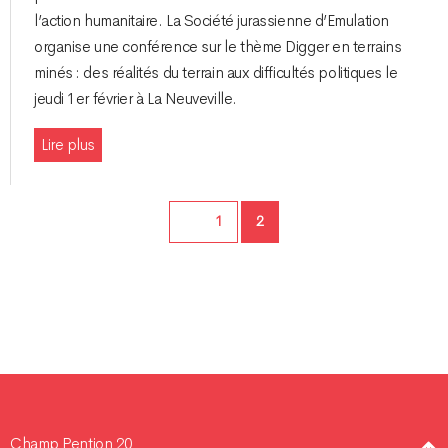
l’action humanitaire. La Société jurassienne d’Emulation
organise une conférence sur le thème Digger en terrains
minés : des réalités du terrain aux difficultés politiques le
jeudi 1er février à La Neuveville.
Lire plus
Page
Page
1
2
Champ Pention 20