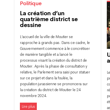
Politique
La création d’un
quatrième district se
dessine
L’accueil de la ville de Moutier se
rapproche à grands pas. Dans ce cadre, le
Gouvernement commence à le concrétiser
U
de manière tangible et a lancé le
a
processus visant la création du district de
Moutier. Après la phase de consultation y
relative, le Parlement sera saisi pour statuer
L
sur ce projet et dans la foulée, la
p
population jurassienne se prononcera sur
c
la création du district de Moutier le 24
ré
novembre 2024.
p
ét
Lire plus
as