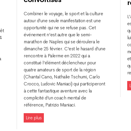
r
Combiner le voyage, le sport et la culture
L
autour d’une seule manifestation est une
es
opportunité qui ne se refuse pas. Cet
rêt
qu
événement n’est autre que le semi-
4
lu
marathon de Naples qui se déroulera le
c
dimanche 25 février. C’est le hasard d’une
m
rencontre à Palerme en 2022 qui a
a
et
constitué l’élément déclencheur pour
qu
quatre amateurs de sport de la région
r
(Chantal Cano, Nathalie Tschumi, Carlo
Crocco, Ludovic Maniaci) qui participeront
L
à cette fantastique aventure avec la
complicité d’un coach mental de
référence, Patrizio Maniaci.
Lire plus