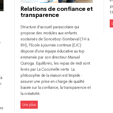
in
pr
Relations de confiance et
l’
transparence
L
Structure d’accueil parascolaire qui
propose des modules aux enfants
scolarisés de Sonceboz-Sombeval (1H à
,
8H), l’Ecole à journée continue (EJC)
dispose d’une équipe éducative au top
emmenée par son directeur Manuel
Quiroga. Equilibrés, les repas de midi sont
livrés par La Coccinelle verte. La
philosophie de la maison est limpide :
 à
assurer une prise en charge de qualité
n
basée sur la confiance, la transparence et
la créativité.
Lire plus
les