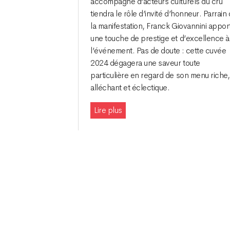
accompagné d’acteurs culturels du cru
tiendra le rôle d’invité d’honneur. Parrain
la manifestation, Franck Giovannini appor
une touche de prestige et d’excellence à
l’événement. Pas de doute : cette cuvée
2024 dégagera une saveur toute
particulière en regard de son menu riche,
alléchant et éclectique.
Lire plus
Navigation
des
articles