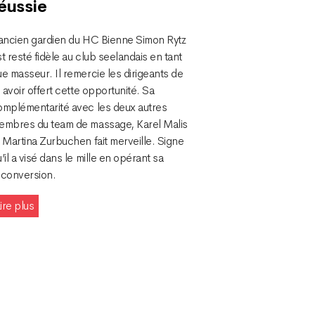
éussie
’ancien gardien du HC Bienne Simon Rytz
t resté fidèle au club seelandais en tant
e masseur. Il remercie les dirigeants de
i avoir offert cette opportunité. Sa
omplémentarité avec les deux autres
embres du team de massage, Karel Malis
 Martina Zurbuchen fait merveille. Signe
’il a visé dans le mille en opérant sa
econversion.
ire plus