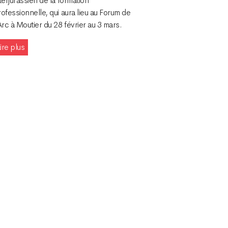
terjurassien de la formation
ofessionnelle, qui aura lieu au Forum de
Arc à Moutier du 28 février au 3 mars.
ire plus