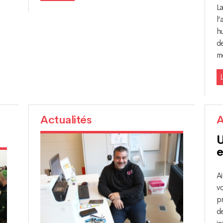
L
l’
h
de
m
L
Actualités
A
U
e
Ai
vo
pr
d