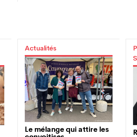
Actualités
P
S
Le mélange qui attire les
R
convoitises