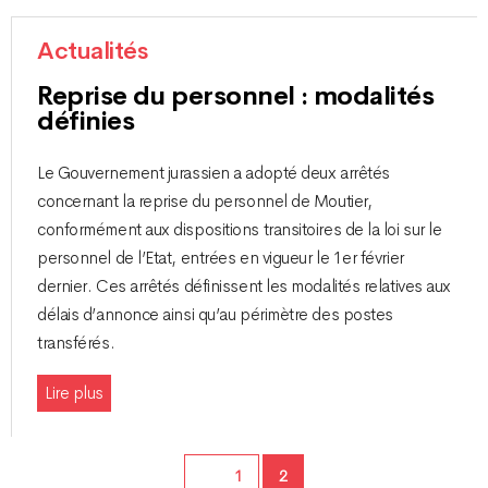
Actualités
Reprise du personnel : modalités
définies
Le Gouvernement jurassien a adopté deux arrêtés
concernant la reprise du personnel de Moutier,
conformément aux dispositions transitoires de la loi sur le
personnel de l’Etat, entrées en vigueur le 1er février
dernier. Ces arrêtés définissent les modalités relatives aux
délais d’annonce ainsi qu’au périmètre des postes
transférés.
Lire plus
Page
Page
1
2