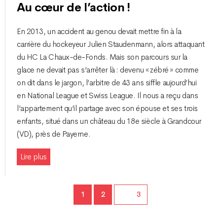
Au cœur de l’action !
En 2013, un accident au genou devait mettre fin à la
carrière du hockeyeur Julien Staudenmann, alors attaquant
du HC La Chaux-de-Fonds. Mais son parcours sur la
glace ne devait pas s’arrêter là : devenu « zébré » comme
on dit dans le jargon, l’arbitre de 43 ans siffle aujourd’hui
en National League et Swiss League. Il nous a reçu dans
l’appartement qu’il partage avec son épouse et ses trois
enfants, situé dans un château du 18e siècle à Grandcour
(VD), près de Payerne.
Lire plus
Page
Page
1
2
Page
3