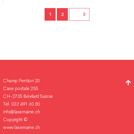
Page
Page
1
2
Page
3
Champ Pention 20
Case postale 255
CH-2735 Bévilard Suisse
Tél. 032 491 60 80
info@lasemaine.ch
Copyright ©
www.lasemaine.ch