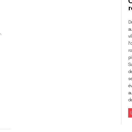
C
r
D
i
a
.
vi
l
ro
pi
Su
d
se
é
au
de
L