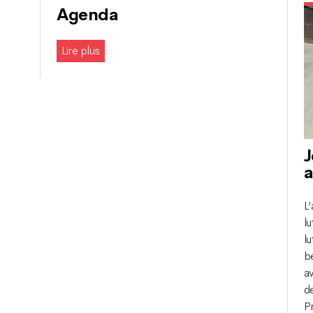
Agenda
Lire plus
J
a
L
lu
lu
b
av
d
P