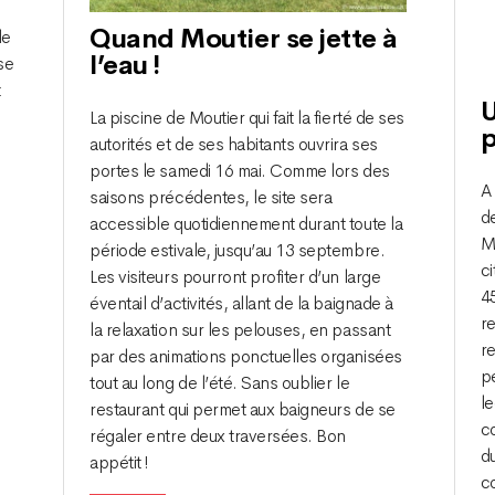
Quand Moutier se jette à
de
l’eau !
se
t
U
La piscine de Moutier qui fait la fierté de ses
p
autorités et de ses habitants ouvrira ses
portes le samedi 16 mai. Comme lors des
A 
saisons précédentes, le site sera
de
accessible quotidiennement durant toute la
Mé
période estivale, jusqu’au 13 septembre.
ci
Les visiteurs pourront profiter d’un large
45
éventail d’activités, allant de la baignade à
re
la relaxation sur les pelouses, en passant
re
par des animations ponctuelles organisées
pe
tout au long de l’été. Sans oublier le
l
restaurant qui permet aux baigneurs de se
c
régaler entre deux traversées. Bon
du
appétit !
co