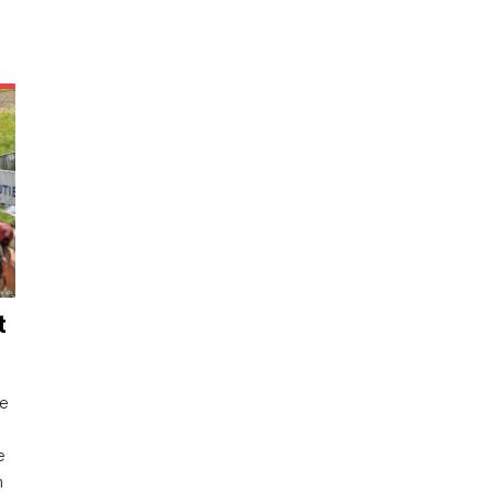
t
de
e
n