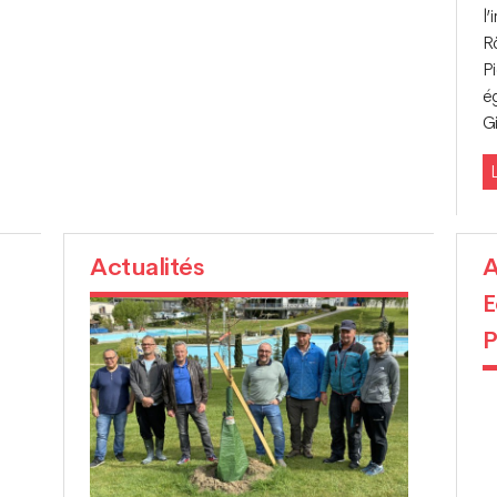
l’
R
P
é
G
L
Actualités
A
E
P
s