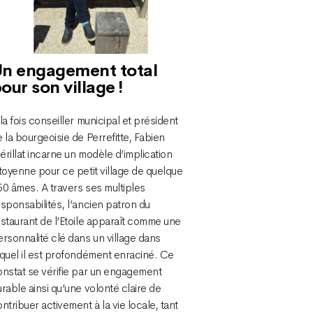
n engagement total
our son village !
la fois conseiller municipal et président
 la bourgeoisie de Perrefitte, Fabien
rillat incarne un modèle d’implication
toyenne pour ce petit village de quelque
0 âmes. A travers ses multiples
sponsabilités, l’ancien patron du
staurant de l’Etoile apparaît comme une
rsonnalité clé dans un village dans
equel il est profondément enraciné. Ce
onstat se vérifie par un engagement
rable ainsi qu’une volonté claire de
ntribuer activement à la vie locale, tant