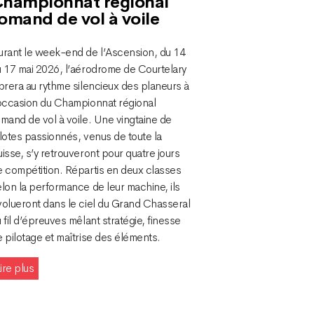
hampionnat régional
omand de vol à voile
urant le week-end de l’Ascension, du 14
u 17 mai 2026, l’aérodrome de Courtelary
brera au rythme silencieux des planeurs à
’occasion du Championnat régional
mand de vol à voile. Une vingtaine de
lotes passionnés, venus de toute la
isse, s’y retrouveront pour quatre jours
e compétition. Répartis en deux classes
lon la performance de leur machine, ils
volueront dans le ciel du Grand Chasseral
 fil d’épreuves mêlant stratégie, finesse
 pilotage et maîtrise des éléments.
ire plus