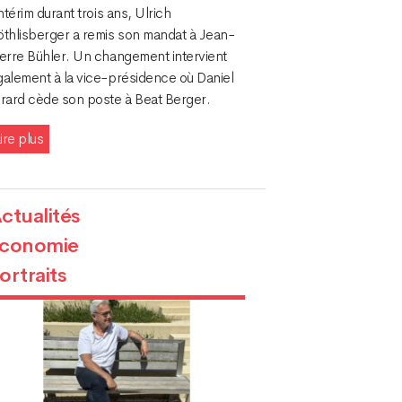
intérim durant trois ans, Ulrich
öthlisberger a remis son mandat à Jean-
ierre Bühler. Un changement intervient
galement à la vice-présidence où Daniel
irard cède son poste à Beat Berger.
ire plus
ctualités
conomie
ortraits