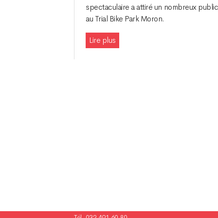
spectaculaire a attiré un nombreux publi
au Trial Bike Park Moron.
Lire plus
Navigation
des
articles
Champ Pention 20
Case postale 255
CH-2735 Bévilard Suisse
Tél. 032 491 60 80