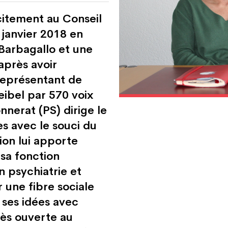
citement au Conseil
janvier 2018 en
arbagallo et une
après avoir
représentant de
ibel par 570 voix
nerat (PS) dirige le
es avec le souci du
tion lui apporte
sa fonction
n psychiatrie et
 une fibre sociale
 ses idées avec
rès ouverte au