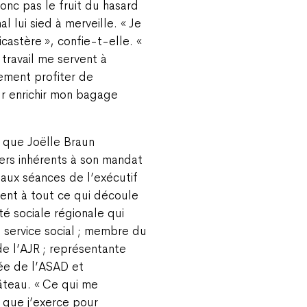
onc pas le fruit du hasard
l lui sied à merveille. « Je
icastère », confie-t-elle. «
travail me servent à
ement profiter de
r enrichir mon bagage
 que Joëlle Braun
ers inhérents à son mandat
aux séances de l’exécutif
ment à tout ce qui découle
té sociale régionale qui
u service social ; membre du
de l’AJR ; représentante
lée de l’ASAD et
âteau. « Ce qui me
 que j’exerce pour