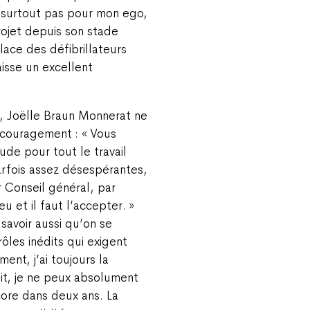
t surtout pas pour mon ego,
rojet depuis son stade
place des défibrillateurs
isse un excellent
, Joëlle Braun Monnerat ne
écouragement : « Vous
ude pour tout le travail
arfois assez désespérantes,
 Conseil général, par
u et il faut l’accepter. »
t savoir aussi qu’on se
ôles inédits qui exigent
ent, j’ai toujours la
it, je ne peux absolument
core dans deux ans. La