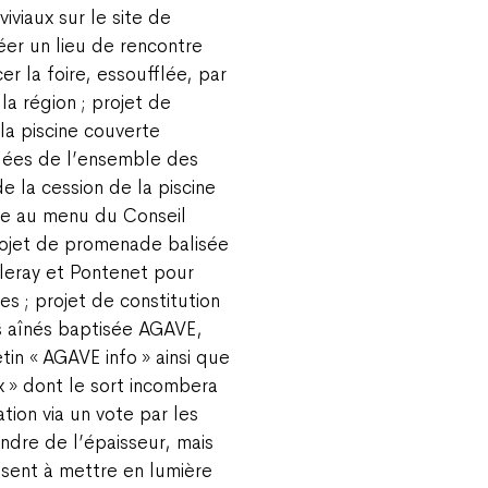
viaux sur le site de
réer un lieu de rencontre
er la foire, essoufflée, par
la région ; projet de
la piscine couverte
ées de l’ensemble des
 la cession de la piscine
re au menu du Conseil
projet de promenade balisée
lleray et Pontenet pour
es ; projet de constitution
s aînés baptisée AGAVE,
tin « AGAVE info » ainsi que
ix » dont le sort incombera
tion via un vote par les
endre de l’épaisseur, mais
isent à mettre en lumière