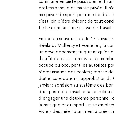
commune empiète passablement sur m
professionnelle et ma vie privée. Il n’
me priver de sport pour me rendre à
c’est loin d’être évident de tout con
tâche générant une masse de travail 
er
Entrée en souveraineté le 1
janvier 2
Bévilard, Malleray et Pontenet, la c
un développement fulgurant qu’on oub
Il suffit de passer en revue les nombr
occupé ou occupent les autorités pou
réorganisation des écoles ; reprise d
doit encore obtenir l’approbation du
janvier ; adhésion au système des bon
d’un poste de travailleuse en milieu sc
d’engager une deuxième personne ; o
la musique et du sport ; mise en plac
Vivre » destinée notamment à créer un