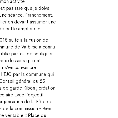
on activité
est pas rare que je doive
 une séance. Franchement,
cilier en devant assumer une
de cette ampleur. »
015 suite à la fusion de
ommune de Valbirse a connu
lie parfois de souligner.
eux dossiers qui ont
r s’en convaincre :
e l’EJC par la commune qui
 Conseil général du 25
s de garde Kibon ; création
olaire avec l’objectif
rganisation de la Fête de
e de la commission « Bien
e véritable « Place du