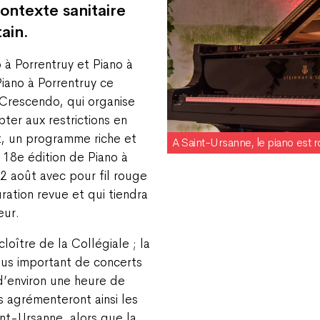
ontexte sanitaire
tain.
 à Porrentruy et Piano à
Piano à Porrentruy ce
 Crescendo, qui organise
ter aux restrictions en
t, un programme riche et
A Saint-Ursanne, le piano est ro
a 18e édition de Piano à
2 août avec pour fil rouge
ration revue et qui tiendra
eur.
loître de la Collégiale ; la
lus important de concerts
d’environ une heure de
s agrémenteront ainsi les
int-Ursanne, alors que la