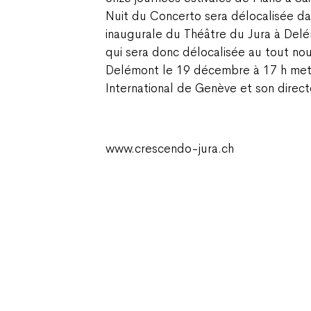
Nuit du Concerto sera délocalisée dan
inaugurale du Théâtre du Jura à Delé
qui sera donc délocalisée au tout no
Delémont le 19 décembre à 17 h mett
International de Genève et son direct
www.crescendo-jura.ch
Champ Pention 20
Case postale 255
CH-2735 Bévilard Suisse