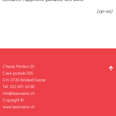
(cp-oo)
Champ Pention 20
Case postale 255
CH-2735 Bévilard Suisse
Tél. 032 491 60 80
info@lasemaine.ch
Copyright ©
www.lasemaine.ch