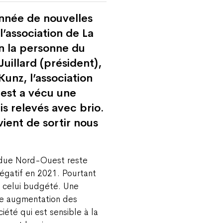
année de nouvelles
l’association de La
n la personne du
Juillard (président),
unz, l’association
est a vécu une
is relevés avec brio.
ient de sortir nous
endue Nord-Ouest reste
négatif en 2021. Pourtant
 à celui budgété. Une
ne augmentation des
iété qui est sensible à la