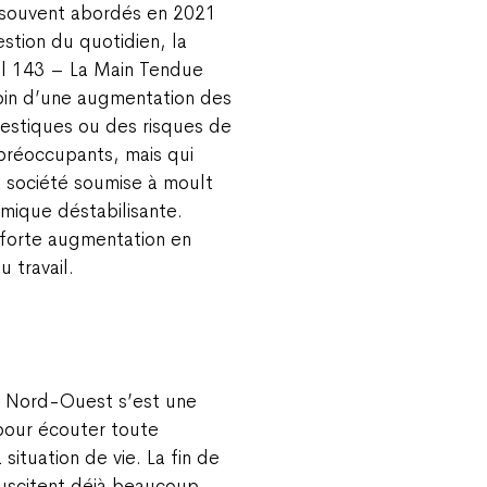
s souvent abordés en 2021
estion du quotidien, la
Tel 143 – La Main Tendue
oin d’une augmentation des
mestiques ou des risques de
préoccupants, mais qui
e société soumise à moult
émique déstabilisante.
 forte augmentation en
 travail.
e Nord-Ouest s’est une
pour écouter toute
ituation de vie. La fin de
suscitent déjà beaucoup