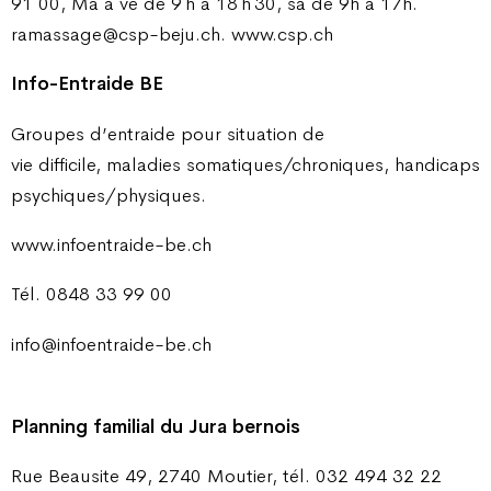
91 00, Ma à ve de 9 h à 18 h 30, sa de 9h à 17h.
ramassage@csp-beju.ch. www.csp.ch
Info-Entraide BE
Groupes d’entraide pour situation de
vie difficile, maladies somatiques/chroniques, handicaps
psychiques/physiques.
www.infoentraide-be.ch
Tél. 0848 33 99 00
info@infoentraide-be.ch
Planning familial du Jura bernois
Rue Beausite 49, 2740 Moutier, tél. 032 494 32 22