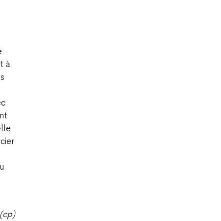
e
t à
es
ec
nt
lle
cier
au
(cp)