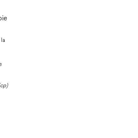
oie
 la
e
(cp)