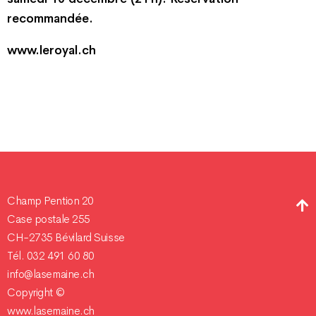
recommandée.
www.leroyal.ch
Champ Pention 20
Case postale 255
CH-2735 Bévilard Suisse
Tél. 032 491 60 80
info@lasemaine.ch
Copyright ©
www.lasemaine.ch