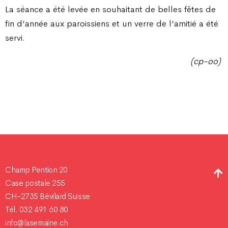
La séance a été levée en souhaitant de belles fêtes de
fin d’année aux paroissiens et un verre de l’amitié a été
servi.
(cp-oo)
Champ Pention 20
Case postale 255
CH-2735 Bévilard Suisse
Tél. 032 491 60 80
info@lasemaine.ch