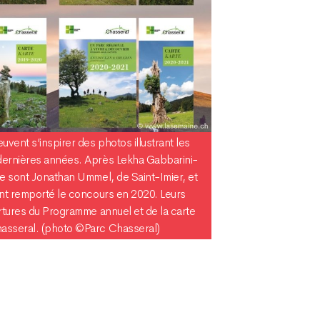
uvent s’inspirer des photos illustrant les
dernières années. Après Lekha Gabbarini-
ce sont Jonathan Ummel, de Saint-Imier, et
ont remporté le concours en 2020. Leurs
rtures du Programme annuel et de la carte
asseral. (photo ©Parc Chasseral)