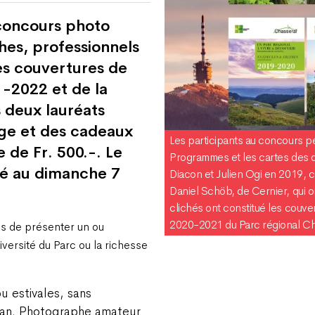
 concours photo
hes, professionnels
les couvertures de
-2022 et de la
 deux lauréats
ge et des cadeaux
Les participants au concours pe
e de Fr. 500.-. Le
Programmes et les cartes des 
ixé au dimanche 7
Diacon et Julien Ogi en 2019, 
Daniel Schöb, de Cernier, qui 
clichés ont constitué les couve
2020-2021 du Parc régional Ch
us de présenter un ou
diversité du Parc ou la richesse
u estivales, sans
lan. Photographe amateur