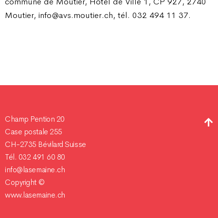
commune de Moutier, Hôtel de Ville 1, CP 927, 2740
Moutier, info@avs.moutier.ch, tél. 032 494 11 37.
Champ Pention 20
Case postale 255
CH-2735 Bévilard Suisse
Tél. 032 491 60 80
info@lasemaine.ch
Copyright ©
www.lasemaine.ch