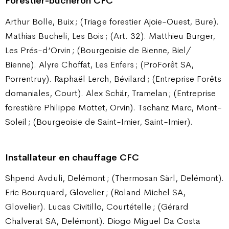
Forestier-bûcheron CFC
Arthur Bolle, Buix ; (Triage forestier Ajoie-Ouest, Bure).
Mathias Bucheli, Les Bois ; (Art. 32). Matthieu Burger,
Les Prés-d’Orvin ; (Bourgeoisie de Bienne, Biel/
Bienne). Alyre Choffat, Les Enfers ; (ProForêt SA,
Porrentruy). Raphaël Lerch, Bévilard ; (Entreprise Forêts
domaniales, Court). Alex Schär, Tramelan ; (Entreprise
forestière Philippe Mottet, Orvin). Tschanz Marc, Mont-
Soleil ; (Bourgeoisie de Saint-Imier, Saint-Imier).
Installateur en chauffage CFC
Shpend Avduli, Delémont ; (Thermosan Sàrl, Delémont).
Eric Bourquard, Glovelier ; (Roland Michel SA,
Glovelier). Lucas Civitillo, Courtételle ; (Gérard
Chalverat SA, Delémont). Diogo Miguel Da Costa