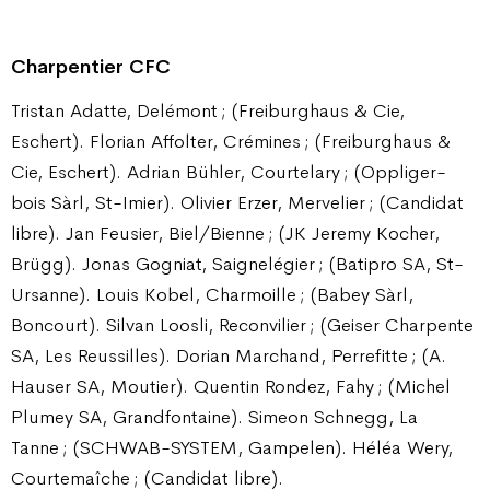
Charpentier CFC
Tristan Adatte, Delémont ; (Freiburghaus & Cie,
Eschert). Florian Affolter, Crémines ; (Freiburghaus &
Cie, Eschert). Adrian Bühler, Courtelary ; (Oppliger-
bois Sàrl, St-Imier). Olivier Erzer, Mervelier ; (Candidat
libre). Jan Feusier, Biel/Bienne ; (JK Jeremy Kocher,
Brügg). Jonas Gogniat, Saignelégier ; (Batipro SA, St-
Ursanne). Louis Kobel, Charmoille ; (Babey Sàrl,
Boncourt). Silvan Loosli, Reconvilier ; (Geiser Charpente
SA, Les Reussilles). Dorian Marchand, Perrefitte ; (A.
Hauser SA, Moutier). Quentin Rondez, Fahy ; (Michel
Plumey SA, Grandfontaine). Simeon Schnegg, La
Tanne ; (SCHWAB-SYSTEM, Gampelen). Héléa Wery,
Courtemaîche ; (Candidat libre).