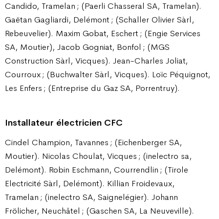
Candido, Tramelan ; (Paerli Chasseral SA, Tramelan).
Gaëtan Gagliardi, Delémont ; (Schaller Olivier Sàrl,
Rebeuvelier). Maxim Gobat, Eschert ; (Engie Services
SA, Moutier), Jacob Gogniat, Bonfol ; (MGS
Construction Sàrl, Vicques). Jean-Charles Joliat,
Courroux ; (Buchwalter Sàrl, Vicques). Loïc Péquignot,
Les Enfers ; (Entreprise du Gaz SA, Porrentruy).
Installateur électricien CFC
Cindel Champion, Tavannes ; (Eichenberger SA,
Moutier). Nicolas Choulat, Vicques ; (inelectro sa,
Delémont). Robin Eschmann, Courrendlin ; (Tirole
Electricité Sàrl, Delémont). Killian Froidevaux,
Tramelan ; (inelectro SA, Saignelégier). Johann
Frölicher, Neuchâtel ; (Gaschen SA, La Neuveville).