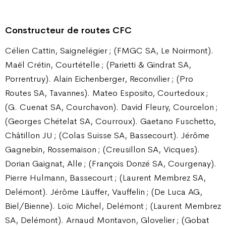
Constructeur de routes CFC
Célien Cattin, Saignelégier ; (FMGC SA, Le Noirmont).
Maël Crétin, Courtételle ; (Parietti & Gindrat SA,
Porrentruy). Alain Eichenberger, Reconvilier ; (Pro
Routes SA, Tavannes). Mateo Esposito, Courtedoux ;
(G. Cuenat SA, Courchavon). David Fleury, Courcelon ;
(Georges Chételat SA, Courroux). Gaetano Fuschetto,
Châtillon JU ; (Colas Suisse SA, Bassecourt). Jérôme
Gagnebin, Rossemaison ; (Creusillon SA, Vicques).
Dorian Gaignat, Alle ; (François Donzé SA, Courgenay).
Pierre Hulmann, Bassecourt ; (Laurent Membrez SA,
Delémont). Jérôme Läuffer, Vauffelin ; (De Luca AG,
Biel/Bienne). Loïc Michel, Delémont ; (Laurent Membrez
SA, Delémont). Arnaud Montavon, Glovelier ; (Gobat