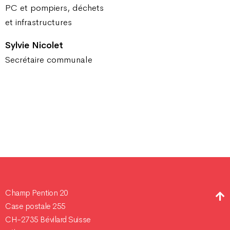
PC et pompiers, déchets
et infrastructures
Sylvie Nicolet
Secrétaire communale
Champ Pention 20
Case postale 255
CH-2735 Bévilard Suisse