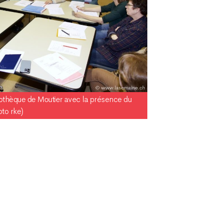
dothèque de Moutier avec la présence du
oto rke)