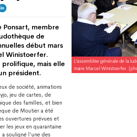
te Ponsart, membre
 ludothèque de
annuelles début mars
l Winistoerfer.
L’assemblée générale de la lu
t prolifique, mais elle
maire Marcel Winistoerfer. (ph
un président.
eux de société, animations
yjo, jeu de cartes, de
ique des familles, et bien
hèque de Moutier a été
les ouvertures prévues et
r les jeux en quarantaine
, a souligné l’une des