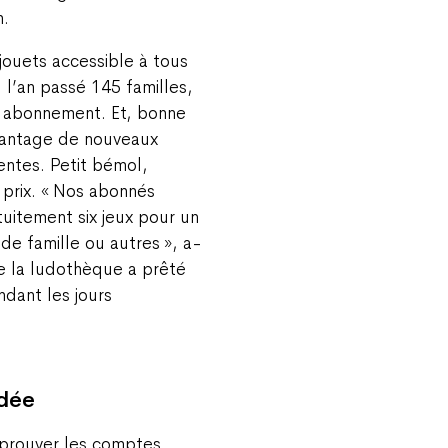
n.
jouets accessible à tous
 l’an passé 145 familles,
r abonnement. Et, bonne
avantage de nouveaux
ntes. Petit bémol,
 prix. « Nos abonnés
itement six jeux pour un
de famille ou autres », a-
ue la ludothèque a prêté
dant les jours
dée
pprouver les comptes