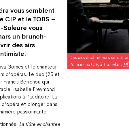
péra vous semblent
Le CIP et le TOBS –
 -Soleure vous
mars un brunch-
rir des airs
ntimiste.
Des airs enchanteurs seront pr
26 mars au CIP, à Tramelan. (
aiva Gomes et le chanteur
irs d’opéras. Le duo (25 et
 Francis Benichou qui
tacle. Isabelle Freymond
ications à l’auditoire. La
rs d’opéra et plonger dans
manière passionnante.
ctionnés.
La flûte enchantée