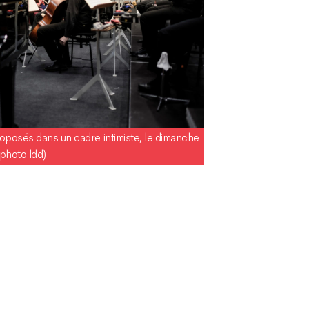
oposés dans un cadre intimiste, le dimanche
photo ldd)