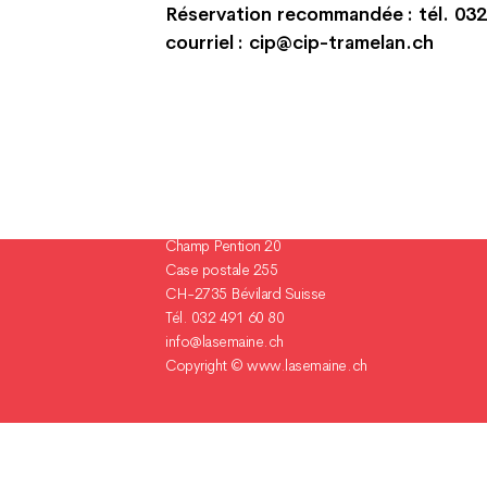
Réservation recommandée : tél. 032
courriel : cip@cip-tramelan.ch
Champ Pention 20
Case postale 255
CH-2735 Bévilard Suisse
Tél. 032 491 60 80
info@lasemaine.ch
Copyright ©
www.lasemaine.ch