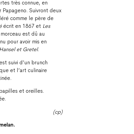
tes très connue, en
ur Papageno. Suivront deux
déré comme le père de
é
écrit en 1867 et
Les
r morceau est dû au
u pour avoir mis en
Hansel et Gretel
.
est suivi d’un brunch
ue et l’art culinaire
tinée.
apilles et oreilles.
ée.
(cp)
amelan.