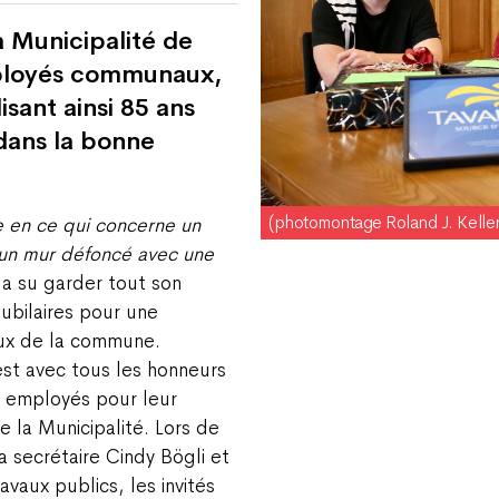
a Municipalité de
mployés communaux,
isant ainsi 85 ans
 dans la bonne
(photomontage Roland J. Keller
ne en ce qui concerne un
e un mur défoncé avec une
a su garder tout son
jubilaires pour une
aux de la commune.
est avec tous les honneurs
s employés pour leur
e la Municipalité. Lors de
a secrétaire Cindy Bögli et
vaux publics, les invités