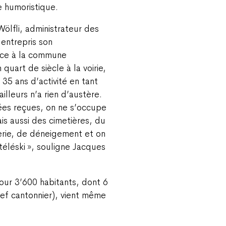
e humoristique.
Wölfli, administrateur des
 entrepris son
ce à la commune
quart de siècle à la voirie,
5 ans d’activité en tant
illeurs n’a rien d’austère.
dées reçues, on ne s’occupe
is aussi des cimetières, du
erie, de déneigement et on
téléski », souligne Jacques
ur 3’600 habitants, dont 6
hef cantonnier), vient même