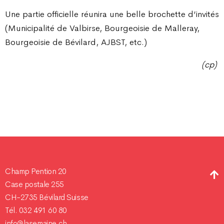
Une partie officielle réunira une belle brochette d’invités
(Municipalité de Valbirse, Bourgeoisie de Malleray,
Bourgeoisie de Bévilard, AJBST, etc.)
(cp)
Champ Pention 20
Case postale 255
CH-2735 Bévilard Suisse
Tél. 032 491 60 80
info@lasemaine.ch