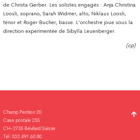
de Christa Gerber. Les solistes engagés : Anja Christina
Loosli, soprano, Sarah Widmer, alto, Niklaus Loosli,
ténor et Roger Bucher, basse. L’orchestre joue sous la
direction expérimentée de Sibylla Leuenberger.
(cp)
Champ Pention 20
Case postale 255
CH-2735 Bévilard Suisse
Tél. 032 491 60 80