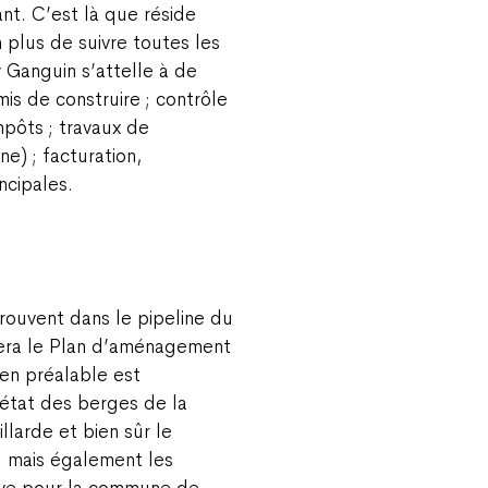
ant. C’est là que réside
 plus de suivre toutes les
 Ganguin s’attelle à de
is de construire ; contrôle
impôts ; travaux de
ne) ; facturation,
ncipales.
trouvent dans le pipeline du
tera le Plan d’aménagement
n préalable est
 état des berges de la
illarde et bien sûr le
, mais également les
ève pour la commune de