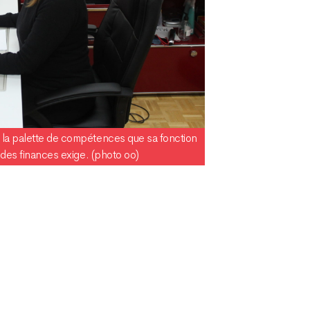
 la palette de compétences que sa fonction
e des finances exige. (photo oo)