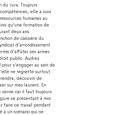
 du Jura. Toujours
s compétences, elle a suivi
 ressources humaines au
insi qu’une formation de
urant deux ans.
ction de caissière du
yndicat d’arrondissement
ermis d’affûter ses armes
droit public. Audrey
l pour s’engager au sein de
elle ne regrette surtout
prendre, découvrir de
er sur mes lauriers. En
is servie car il faut toujours
igure se présentant à moi
 faire ce travail pendant
é à un scénario qui ne