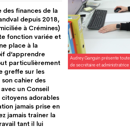
e des finances de la
ndval depuis 2018,
iciliée à Crémines)
tte fonction variée et
ne place à la
if d’apprendre
Audrey Ganguin présente toute
tout particulièrement
de secrétaire et administratric
e greffe sur les
 son cahier des
r avec un Conseil
s citoyens adorables
ion jamais prise en
z jamais traîner la
vail tant il lui